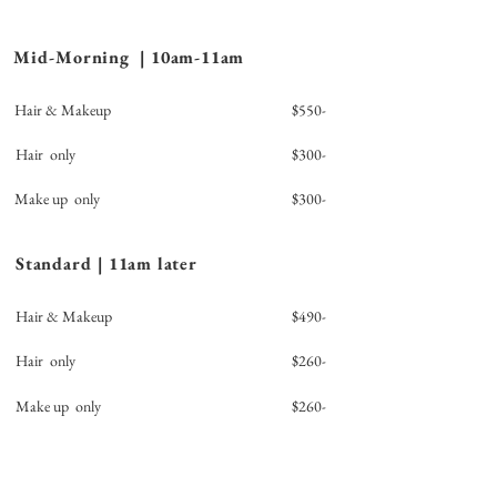
Mid-Morning | 10am-11am
Hair & Makeup
$550-
Hair only
$300-
Make up only
$300-
Standard | 11am later
Hair & Makeup
$490-
Hair only
$260-
Make up only
$260-