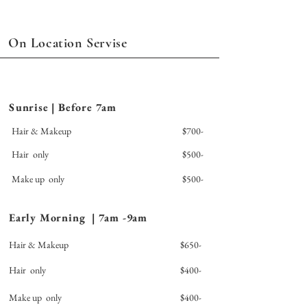
On Location Servise
Sunrise | Before 7am
Hair & Makeup
$700-
Hair only
$500-
Make up only
$500-
Early Morning | 7am -9am
Hair & Makeup
$650-
Hair only
$400-
Make up only
$400-