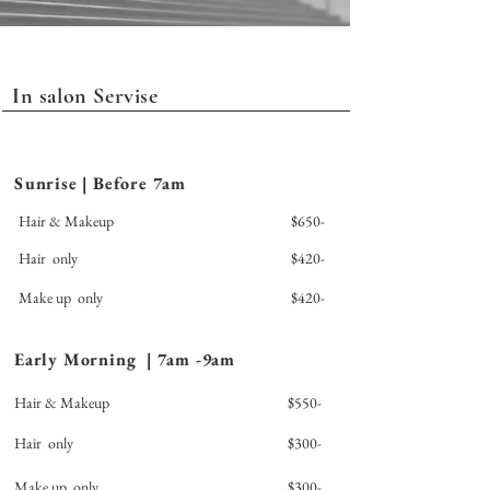
In salon Servise
Sunrise | Before 7am
Hair & Makeup
$650-
Hair only
$420-
Make up only
$420-
Early Morning | 7am -9am
Hair & Makeup
$550-
Hair only
$300-
Make up only
$300-