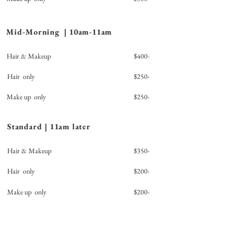
Mid-Morning | 10am-11am
Hair & Makeup
$400-
Hair only
$250-
Make up only
$250-
Standard | 11am later
Hair & Makeup
$350-
Hair only
$200-
Make up only
$200-