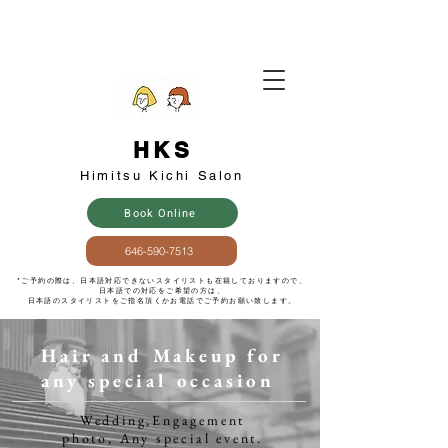
HKS
​Himitsu Kichi Salon
Book Online
646-590-7513
​*ご予約の際は、日本語対応できないスタイリストも在籍しておりますので、
日本語での対応をご希望の方は、
日本語のスタイリストをご指名頂くかお電話でご予約お願い致します。
Hair and Makeup for
any special occasion
​Wedding,Engagement
photo, Any special event.