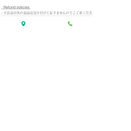
Refund policies
- 不良品以外の返品は受け付けておりませんのでご了承くださ
い。
- 施術後の返金はしておりませんが、御来店頂いてから１週間
以内でしたら無料でお直しさせていただきますので、ご相談く
ださい。
Tel
646-590-7513
​Location
144 W 46th Street 3F New York NY 10036
​Subway
49th street station（
NRW）
47-50st Rockefeller Ctr (BDFM）
Times Sq 42 st（NQRW / S / 123/7）