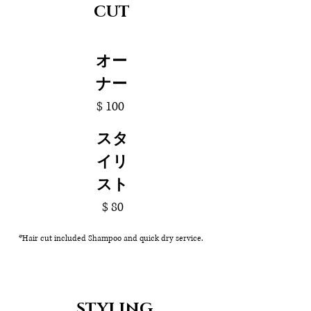
​CUT
​オー
ナー
$ 100
スタ
イリ
スト
$ 80
*Hair cut included Shampoo and
quick dry
service.
​STYLING