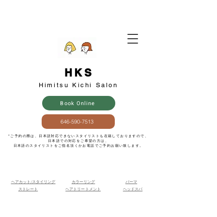
HKS
​Himitsu Kichi Salon
Book Online
646-590-7513
​*ご予約の際は、日本語対応できないスタイリストも在籍しておりますので、
日本語での対応をご希望の方は、
日本語のスタイリストをご指名頂くかお電話でご予約お願い致します。
ヘアカット/スタイリング
​カラーリング
パーマ
ストレート
ヘアトリートメント
​ヘッドスパ